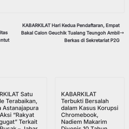
KABARKILAT Hari Kedua Pendaftaran, Empat
itas
Bakal Calon Geuchik Tualang Teungoh Ambil
untut
Berkas di Sekretariat P2G
a
KILAT Satu
KABARKILAT
e Terabaikan,
Terbukti Bersalah
 Astanajapura
dalam Kasus Korupsi
 Aksi “Rakyat
Chromebook,
ugat” Terkait
Nadiem Makarim
 Rusak – Jabar
Divonis 10 Tahun