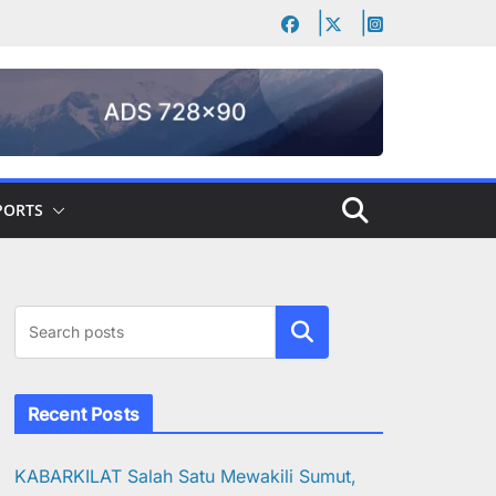
PORTS
Cari
Recent Posts
KABARKILAT Salah Satu Mewakili Sumut,