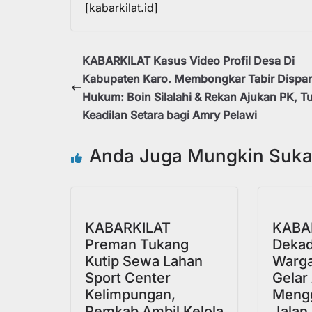
[kabarkilat.id]
KABARKILAT Kasus Video Profil Desa Di
Kabupaten Karo. Membongkar Tabir Dispar
Hukum: Boin Silalahi & Rekan Ajukan PK, T
Keadilan Setara bagi Amry Pelawi
Anda Juga Mungkin Suk
KABARKILAT
KABAR
Preman Tukang
Dekad
Kutip Sewa Lahan
Warga
Sport Center
Gelar
Kelimpungan,
Mengg
Pemkab Ambil Kelola
Jalan