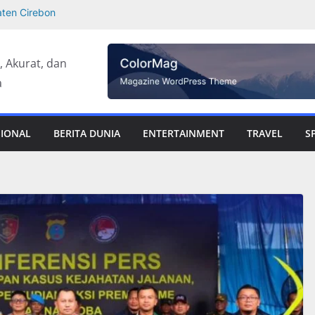
aten Cirebon
Potensi Riil –
upati Asahan
t, Akurat, dan
Padang
a
a Pakistan dan
an Online
 Kolaborasi
SIONAL
BERITA DUNIA
ENTERTAINMENT
TRAVEL
S
da Lauren Gowasa
ngkap Kematian