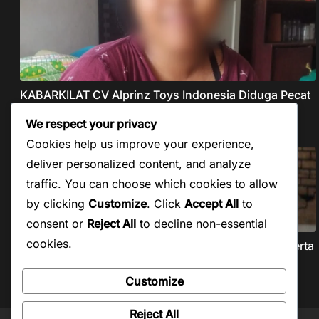
KABARKILAT CV Alprinz Toys Indonesia Diduga Pecat
Buruh Secara Sepihak Tanpa Pesangon Dan Gaji
We respect your privacy
Agustus 5, 2026
Cookies help us improve your experience,
deliver personalized content, and analyze
traffic. You can choose which cookies to allow
by clicking
Customize
. Click
Accept All
to
consent or
Reject All
to decline non-essential
cookies.
KABARKILAT Forkopemras Aceh Selatan Minta Peserta
Seleksi JPT Pratama Andalkan Kompetensi dan
Integritas, Bukan Kedekatan
Customize
Agustus 5, 2026
Reject All