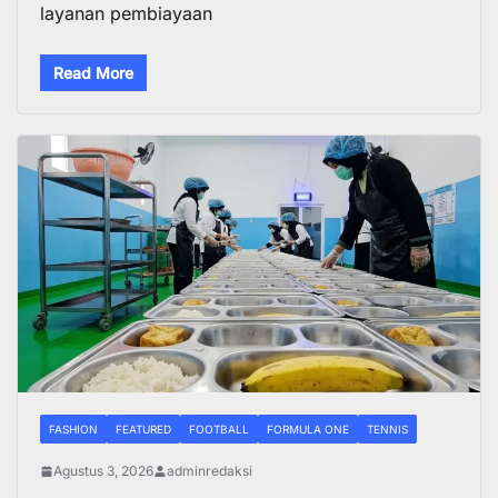
layanan pembiayaan
Read More
FASHION
FEATURED
FOOTBALL
FORMULA ONE
TENNIS
Agustus 3, 2026
adminredaksi