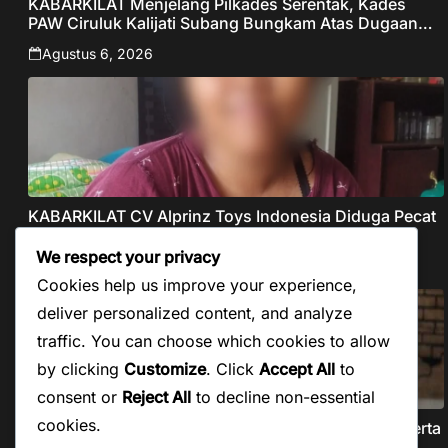
KABARKILAT Menjelang Pilkades Serentak, Kades
PAW Ciruluk Kalijati Subang Bungkam Atas Dugaan
Pungli dan Nepotisme Yang Disorot Warganet
Agustus 6, 2026
KABARKILAT CV Alprinz Toys Indonesia Diduga Pecat
Buruh Secara Sepihak Tanpa Pesangon Dan Gaji
We respect your privacy
Agustus 5, 2026
Cookies help us improve your experience,
deliver personalized content, and analyze
traffic. You can choose which cookies to allow
by clicking
Customize
. Click
Accept All
to
consent or
Reject All
to decline non-essential
cookies.
KABARKILAT Forkopemras Aceh Selatan Minta Peserta
Seleksi JPT Pratama Andalkan Kompetensi dan