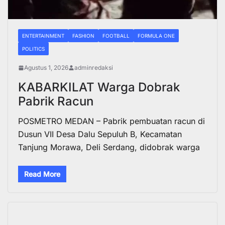
ENTERTAINMENT
FASHION
FOOTBALL
FORMULA ONE
POLITICS
Agustus 1, 2026
adminredaksi
KABARKILAT Warga Dobrak
Pabrik Racun
POSMETRO MEDAN – Pabrik pembuatan racun di
Dusun VII Desa Dalu Sepuluh B, Kecamatan
Tanjung Morawa, Deli Serdang, didobrak warga
Read More