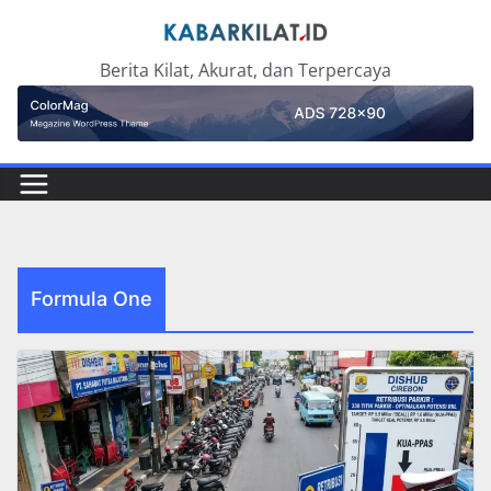
Skip
to
Berita Kilat, Akurat, dan Terpercaya
content
Formula One