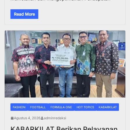
Read More
FASHION
FOOTBALL
FORMULA ONE
HOT TOPICS
KABARKILAT
Agustus 4, 2026
adminredaksi
KABARKILAT Berikan Pelayanan