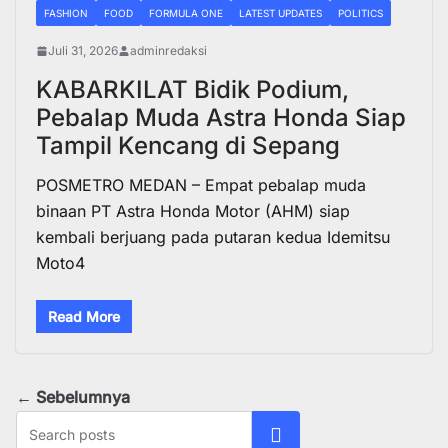
FASHION
FOOD
FORMULA ONE
LATEST UPDATES
POLITICS
Juli 31, 2026
adminredaksi
KABARKILAT Bidik Podium,
Pebalap Muda Astra Honda Siap
Tampil Kencang di Sepang
POSMETRO MEDAN – Empat pebalap muda
binaan PT Astra Honda Motor (AHM) siap
kembali berjuang pada putaran kedua Idemitsu
Moto4
Read More
← Sebelumnya
Cari