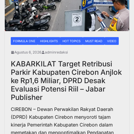
FORMULA ONE
HIGHLIGHTS
HOT TOPICS
MUST READ
VIDEO
Agustus 6, 2026
adminredaksi
KABARKILAT Target Retribusi
Parkir Kabupaten Cirebon Anjlok
ke Rp1,6 Miliar, DPRD Desak
Evaluasi Potensi Riil – Jabar
Publisher
CIREBON – Dewan Perwakilan Rakyat Daerah
(DPRD) Kabupaten Cirebon menyoroti tajam
kinerja Pemerintah Kabupaten Cirebon dalam
memetakan dan mengoptimalkan Pendapatan