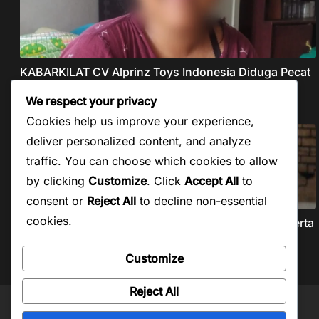
KABARKILAT CV Alprinz Toys Indonesia Diduga Pecat
Buruh Secara Sepihak Tanpa Pesangon Dan Gaji
We respect your privacy
Agustus 5, 2026
Cookies help us improve your experience,
deliver personalized content, and analyze
traffic. You can choose which cookies to allow
by clicking
Customize
. Click
Accept All
to
consent or
Reject All
to decline non-essential
cookies.
KABARKILAT Forkopemras Aceh Selatan Minta Peserta
Seleksi JPT Pratama Andalkan Kompetensi dan
Integritas, Bukan Kedekatan
Customize
Agustus 5, 2026
Reject All
Copyright © 2026
Kabar Kilat
. Powered by
ColorMag
and
WordPress
.