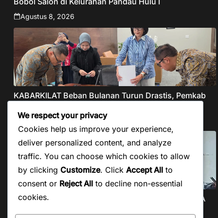
Bobol Salon di Kelurahan Pandau Hulu I
Agustus 8, 2026
KABARKILAT Beban Bulanan Turun Drastis, Pemkab
Taput Restrukturisasi Pinjaman PEN Jadi 15 Tahun‎
We respect your privacy
Agustus 8, 2026
Cookies help us improve your experience,
deliver personalized content, and analyze
traffic. You can choose which cookies to allow
by clicking
Customize
. Click
Accept All
to
consent or
Reject All
to decline non-essential
cookies.
KABARKILAT PWI Beri Kesempatan Pengaktifan KTA
yang Mati Lebih dari