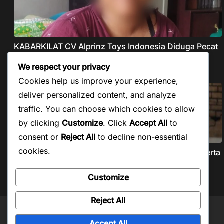
KABARKILAT CV Alprinz Toys Indonesia Diduga Pecat
Buruh Secara Sepihak Tanpa Pesangon Dan Gaji
We respect your privacy
Agustus 5, 2026
Cookies help us improve your experience,
deliver personalized content, and analyze
traffic. You can choose which cookies to allow
by clicking
Customize
. Click
Accept All
to
consent or
Reject All
to decline non-essential
cookies.
KABARKILAT Forkopemras Aceh Selatan Minta Peserta
Seleksi JPT Pratama Andalkan Kompetensi dan
Integritas, Bukan Kedekatan
Customize
Agustus 5, 2026
Reject All
Copyright © 2026
Kabar Kilat
. Powered by
ColorMag
and
WordPress
.
Accept All