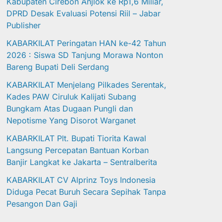
Kabupaten Cirebon Anjlok ke Rp1,6 Miliar,
DPRD Desak Evaluasi Potensi Riil – Jabar
Publisher
KABARKILAT Peringatan HAN ke-42 Tahun
2026 : Siswa SD Tanjung Morawa Nonton
Bareng Bupati Deli Serdang
KABARKILAT Menjelang Pilkades Serentak,
Kades PAW Ciruluk Kalijati Subang
Bungkam Atas Dugaan Pungli dan
Nepotisme Yang Disorot Warganet
KABARKILAT Plt. Bupati Tiorita Kawal
Langsung Percepatan Bantuan Korban
Banjir Langkat ke Jakarta – Sentralberita
KABARKILAT CV Alprinz Toys Indonesia
Diduga Pecat Buruh Secara Sepihak Tanpa
Pesangon Dan Gaji