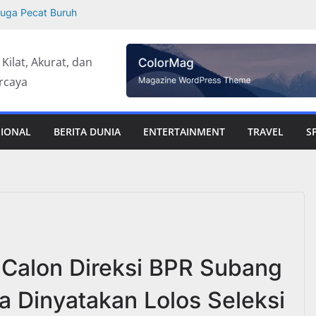
duga Pecat Buruh
aten Cirebon
Potensi Riil –
 Kilat, Akurat, dan
rcaya
2026 : Siswa SD
i Serdang
, Kades PAW
an Pungli dan
SIONAL
BERITA DUNIA
ENTERTAINMENT
TRAVEL
S
gsung Percepatan
Sentralberita
Calon Direksi BPR Subang
a Dinyatakan Lolos Seleksi