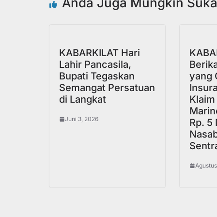
Anda Juga Mungkin Suk
KABARKILAT Hari
KABA
Lahir Pancasila,
Berik
Bupati Tegaskan
yang 
Semangat Persatuan
Insur
di Langkat
Klaim
Marin
Juni 3, 2026
Rp. 5 
Nasab
Sentra
Agustus