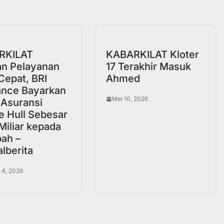
a
RKILAT
KABARKILAT Kloter
an Pelayanan
17 Terakhir Masuk
Cepat, BRI
Ahmed
ance Bayarkan
Mei 10, 2026
 Asuransi
e Hull Sebesar
Miliar kepada
ah –
lberita
 4, 2026