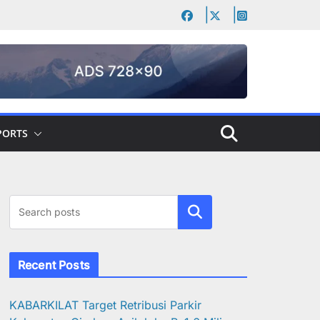
PORTS
Cari
Recent Posts
KABARKILAT Target Retribusi Parkir