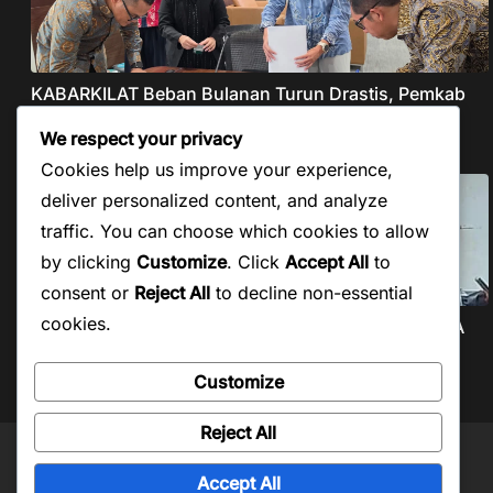
KABARKILAT Beban Bulanan Turun Drastis, Pemkab
Taput Restrukturisasi Pinjaman PEN Jadi 15 Tahun‎
We respect your privacy
Agustus 8, 2026
Cookies help us improve your experience,
deliver personalized content, and analyze
traffic. You can choose which cookies to allow
by clicking
Customize
. Click
Accept All
to
consent or
Reject All
to decline non-essential
cookies.
KABARKILAT PWI Beri Kesempatan Pengaktifan KTA
yang Mati Lebih dari
Customize
Agustus 7, 2026
Reject All
Copyright © 2026
Kabar Kilat
. Powered by
ColorMag
and
WordPress
.
Accept All