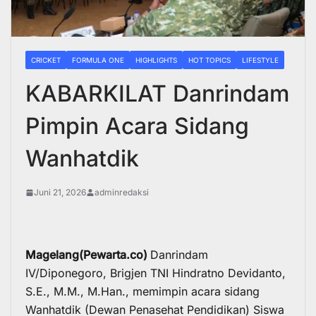
CRICKET
FORMULA ONE
HIGHLIGHTS
HOT TOPICS
LIFESTYLE
KABARKILAT Danrindam
Pimpin Acara Sidang
Wanhatdik
Juni 21, 2026
adminredaksi
Magelang(Pewarta.co)
Danrindam
IV/Diponegoro, Brigjen TNI Hindratno Devidanto,
S.E., M.M., M.Han., memimpin acara sidang
Wanhatdik (Dewan Penasehat Pendidikan) Siswa