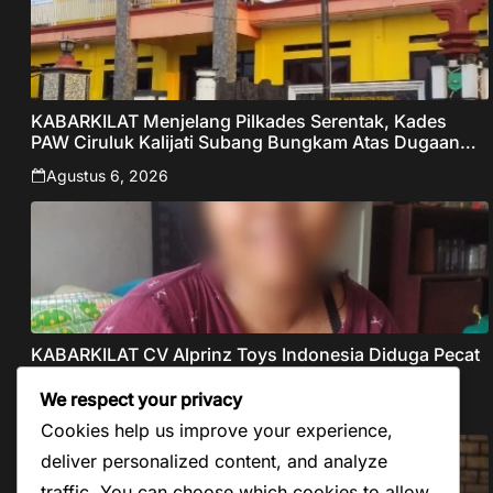
KABARKILAT Menjelang Pilkades Serentak, Kades
PAW Ciruluk Kalijati Subang Bungkam Atas Dugaan
Pungli dan Nepotisme Yang Disorot Warganet
Agustus 6, 2026
KABARKILAT CV Alprinz Toys Indonesia Diduga Pecat
Buruh Secara Sepihak Tanpa Pesangon Dan Gaji
We respect your privacy
Agustus 5, 2026
Cookies help us improve your experience,
deliver personalized content, and analyze
traffic. You can choose which cookies to allow