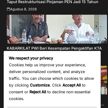
Taput Restrukturisasi Pinjaman PEN Jadi 15 Tahun‎
Agustus 8, 2026
KABARKILAT PWI Beri Kesempatan Pengaktifan KTA
yang Mati Lebih dari
We respect your privacy
Agustus 7, 2026
Cookies help us improve your experience,
deliver personalized content, and analyze
traffic. You can choose which cookies to allow
by clicking
Customize
. Click
Accept All
to
consent or
Reject All
to decline non-essential
cookies.
KABARKILAT Menjelang Pilkades Serentak, Kades
PAW Ciruluk Kalijati Subang Bungkam Atas Dugaan