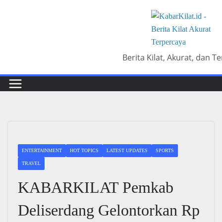
Skip
to
content
Berita Kilat, Akurat, dan T
ENTERTAINMENT
HOT TOPICS
LATEST UPDATES
SPORTS
TRAVEL
KABARKILAT Pemkab
Deliserdang Gelontorkan Rp