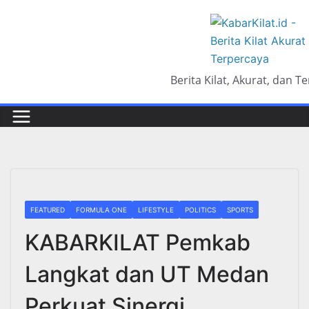
Skip
to
content
Berita Kilat, Akurat, dan T
FEATURED
FORMULA ONE
LIFESTYLE
POLITICS
SPORTS
KABARKILAT Pemkab
Langkat dan UT Medan
Perkuat Sinergi