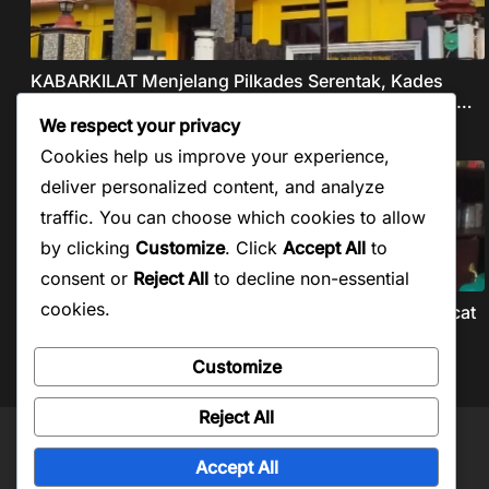
KABARKILAT Menjelang Pilkades Serentak, Kades
PAW Ciruluk Kalijati Subang Bungkam Atas Dugaan
Pungli dan Nepotisme Yang Disorot Warganet
We respect your privacy
Agustus 6, 2026
Cookies help us improve your experience,
deliver personalized content, and analyze
traffic. You can choose which cookies to allow
by clicking
Customize
. Click
Accept All
to
consent or
Reject All
to decline non-essential
cookies.
KABARKILAT CV Alprinz Toys Indonesia Diduga Pecat
Buruh Secara Sepihak Tanpa Pesangon Dan Gaji
Customize
Agustus 5, 2026
Reject All
Copyright © 2026
Kabar Kilat
. Powered by
ColorMag
and
WordPress
.
Accept All