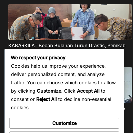
KABARKILAT Beban Bulanan Turun Drastis, Pemkab
Taput Restrukturisasi Pinjaman PEN Jadi 15 Tahun‎
We respect your privacy
Agustus 8, 2026
Cookies help us improve your experience,
deliver personalized content, and analyze
traffic. You can choose which cookies to allow
by clicking
Customize
. Click
Accept All
to
consent or
Reject All
to decline non-essential
cookies.
KABARKILAT PWI Beri Kesempatan Pengaktifan KTA
yang Mati Lebih dari
Customize
Agustus 7, 2026