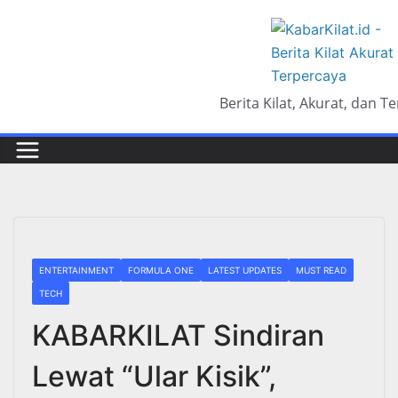
Skip
to
content
Berita Kilat, Akurat, dan T
ENTERTAINMENT
FORMULA ONE
LATEST UPDATES
MUST READ
TECH
KABARKILAT Sindiran
Lewat “Ular Kisik”,