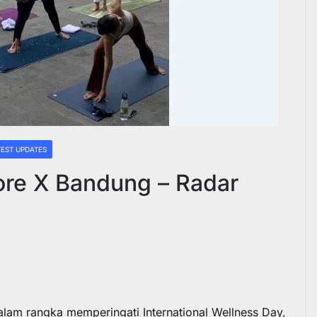
TEST UPDATES
re X Bandung – Radar
 rangka memperingati International Wellness Day,