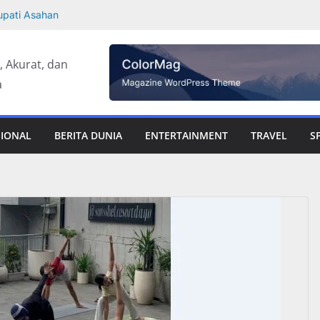
upati Asahan
Padang
 Pemkab Taput
t, Akurat, dan
, Diproyeksi
a
ar Publisher
ifan KTA yang
lkan
SIONAL
BERITA DUNIA
ENTERTAINMENT
TRAVEL
S
 Sepeda Motor
 Rangka Bekas