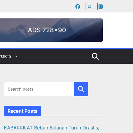
PORTS
Cari
Recent Posts
KABARKILAT Beban Bulanan Turun Drastis,