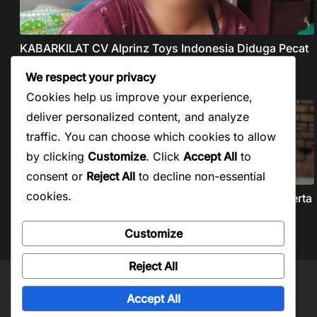
KABARKILAT CV Alprinz Toys Indonesia Diduga Pecat
Buruh Secara Sepihak Tanpa Pesangon Dan Gaji
We respect your privacy
Agustus 5, 2026
Cookies help us improve your experience,
deliver personalized content, and analyze
traffic. You can choose which cookies to allow
by clicking
Customize
. Click
Accept All
to
consent or
Reject All
to decline non-essential
cookies.
KABARKILAT Forkopemras Aceh Selatan Minta Peserta
Seleksi JPT Pratama Andalkan Kompetensi dan
Integritas, Bukan Kedekatan
Customize
Agustus 5, 2026
Reject All
Copyright © 2026
Kabar Kilat
. Powered by
ColorMag
and
WordPress
.
Accept All