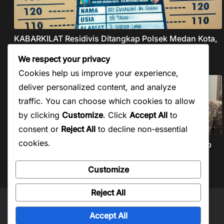
KABARKILAT Residivis Ditangkap Polsek Medan Kota,
Bobol Salon di Kelurahan Pandau Hulu I
We respect your privacy
Agustus 8, 2026
Cookies help us improve your experience,
deliver personalized content, and analyze
traffic. You can choose which cookies to allow
by clicking
Customize
. Click
Accept All
to
consent or
Reject All
to decline non-essential
cookies.
KABARKILAT Beban Bulanan Turun Drastis, Pemkab
Taput Restrukturisasi Pinjaman PEN Jadi 15 Tahun‎
Customize
Agustus 8, 2026
Reject All
Copyright © 2026
Kabar Kilat
. Powered by
ColorMag
and
WordPress
.
Accept All