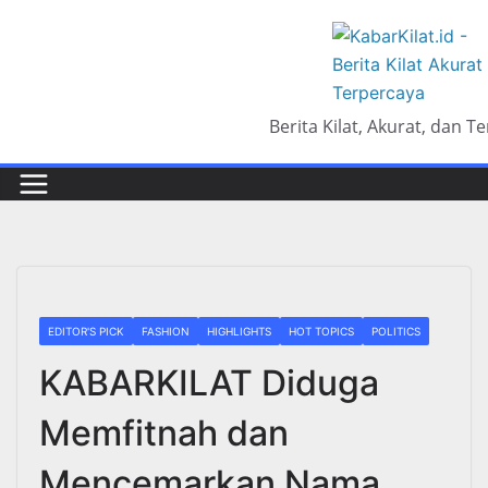
Skip
to
content
Berita Kilat, Akurat, dan T
EDITOR'S PICK
FASHION
HIGHLIGHTS
HOT TOPICS
POLITICS
KABARKILAT Diduga
Memfitnah dan
Mencemarkan Nama