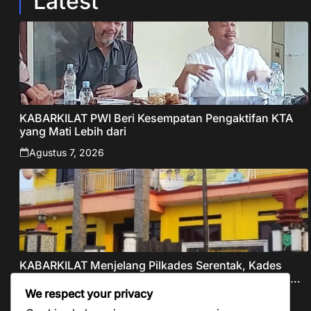
Latest
KABARKILAT PWI Beri Kesempatan Pengaktifan KTA
yang Mati Lebih dari
Agustus 7, 2026
KABARKILAT Menjelang Pilkades Serentak, Kades
PAW Ciruluk Kalijati Subang Bungkam Atas Dugaan
Pungli dan Nepotisme Yang Disorot Warganet
We respect your privacy
Agustus 6, 2026