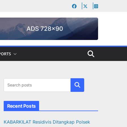
PORTS
Cari
Recent Posts
KABARKILAT Residivis Ditangkap Polsek