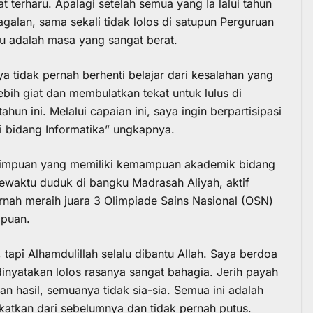
 terharu. Apalagi setelah semua yang Ia lalui tahun
alan, sama sekali tidak lolos di satupun Perguruan
lu adalah masa yang sangat berat.
a tidak pernah berhenti belajar dari kesalahan yang
ebih giat dan membulatkan tekat untuk lulus di
hun ini. Melalui capaian ini, saya ingin berpartisipasi
di bidang Informatika” ungkapnya.
impuan yang memiliki kemampuan akademik bidang
Sewaktu duduk di bangku Madrasah Aliyah, aktif
rnah meraih juara 3 Olimpiade Sains Nasional (OSN)
mpuan.
tapi Alhamdulillah selalu dibantu Allah. Saya berdoa
dinyatakan lolos rasanya sangat bahagia. Jerih payah
n hasil, semuanya tidak sia-sia. Semua ini adalah
katkan dari sebelumnya dan tidak pernah putus.