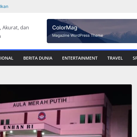
lkan
 Sepeda Motor
 Rangka Bekas
t, Akurat, dan
dan Kota, Bobol
a
 Pemkab Taput
, Diproyeksi
SIONAL
BERITA DUNIA
ENTERTAINMENT
TRAVEL
S
ar Publisher
ifan KTA yang