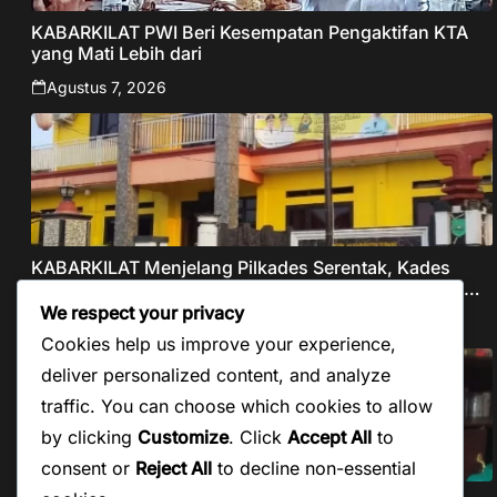
KABARKILAT PWI Beri Kesempatan Pengaktifan KTA
yang Mati Lebih dari
Agustus 7, 2026
KABARKILAT Menjelang Pilkades Serentak, Kades
PAW Ciruluk Kalijati Subang Bungkam Atas Dugaan
Pungli dan Nepotisme Yang Disorot Warganet
We respect your privacy
Agustus 6, 2026
Cookies help us improve your experience,
deliver personalized content, and analyze
traffic. You can choose which cookies to allow
by clicking
Customize
. Click
Accept All
to
consent or
Reject All
to decline non-essential