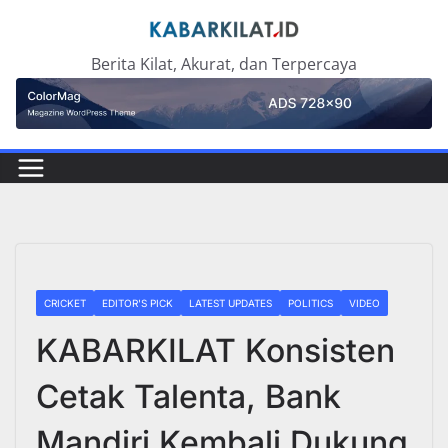
Skip
to
Berita Kilat, Akurat, dan Terpercaya
content
CRICKET
EDITOR'S PICK
LATEST UPDATES
POLITICS
VIDEO
KABARKILAT Konsisten
Cetak Talenta, Bank
Mandiri Kembali Dukung