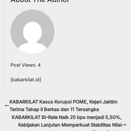
Post Views:
4
Post
[kabarkilat.id]
navigation
KABARKILAT Kasus Korupsi POME, Kejari Jaktim
Terima Tahap II Berkas dan 11 Tersangka
KABARKILAT BI-Rate Naik 25 bps menjadi 5,50%,
Kebijakan Lanjutan Memperkuat Stabilitas Nilai