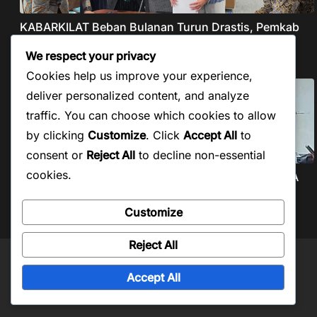
KABARKILAT Beban Bulanan Turun Drastis, Pemkab
Taput Restrukturisasi Pinjaman PEN Jadi 15 Tahun‎
We respect your privacy
Agustus 8, 2026
Cookies help us improve your experience,
deliver personalized content, and analyze
traffic. You can choose which cookies to allow
by clicking
Customize
. Click
Accept All
to
consent or
Reject All
to decline non-essential
cookies.
KABARKILAT PWI Beri Kesempatan Pengaktifan KTA
yang Mati Lebih dari
Customize
Agustus 7, 2026
Reject All
Copyright © 2026
Kabar Kilat
. Powered by
ColorMag
and
WordPress
.
Accept All