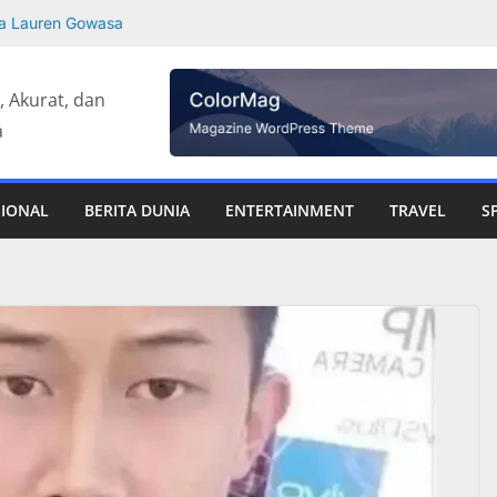
da Lauren Gowasa
ngkap Kematian
lkan
t, Akurat, dan
 Sepeda Motor
a
 Rangka Bekas
upati Asahan
Padang
SIONAL
BERITA DUNIA
ENTERTAINMENT
TRAVEL
S
a Pakistan dan
an Online
 Kolaborasi