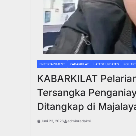
ENTERTAINMENT
KABARKILAT
LATEST UPDATES
POLITIC
KABARKILAT Pelarian 
Tersangka Pengania
Ditangkap di Majala
Juni 23, 2026
adminredaksi