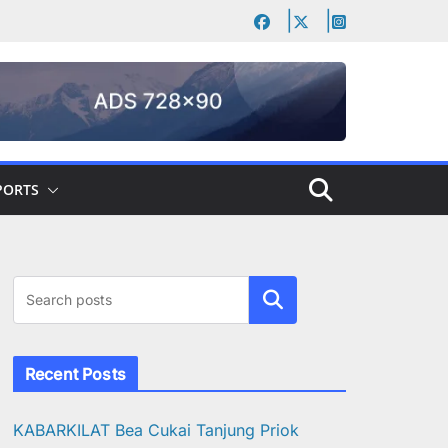
PORTS
Cari
Recent Posts
KABARKILAT Bea Cukai Tanjung Priok