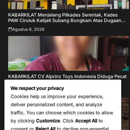
KABARKILAT Menjelang Pilkades Serentak, Kades
PAW Ciruluk Kalijati Subang Bungkam Atas Dugaan
Pungli dan Nepotisme Yang Disorot Warganet
Agustus 6, 2026
KABARKILAT CV Alprinz Toys Indonesia Diduga Pecat
Buruh Secara Sepihak Tanpa Pesangon Dan Gaji
We respect your privacy
Agustus 5, 2026
Cookies help us improve your experience,
deliver personalized content, and analyze
traffic. You can choose which cookies to allow
by clicking
Customize
. Click
Accept All
to
consent or
Reject All
to decline non-essential