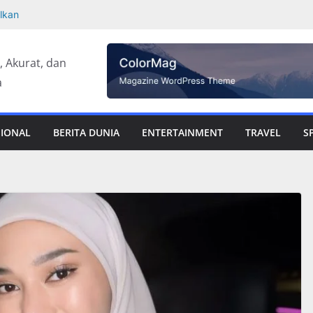
lkan
 Sepeda Motor
 Rangka Bekas
t, Akurat, dan
dan Kota, Bobol
a
 Pemkab Taput
, Diproyeksi
SIONAL
BERITA DUNIA
ENTERTAINMENT
TRAVEL
S
ar Publisher
ifan KTA yang