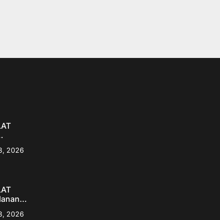
LAT
 Polsek
8, 2026
ta,
on di
n Pandau
LAT
lanan
stis,
8, 2026
aput