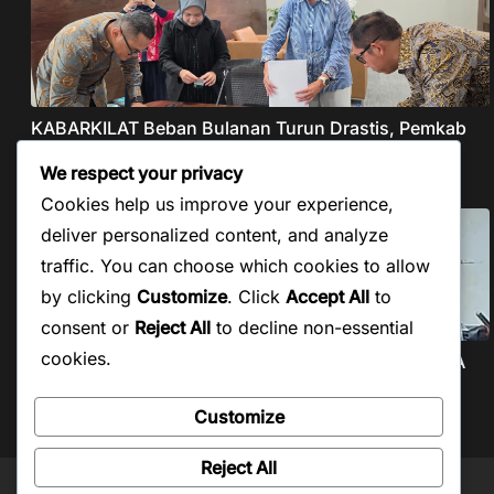
KABARKILAT Beban Bulanan Turun Drastis, Pemkab
Taput Restrukturisasi Pinjaman PEN Jadi 15 Tahun‎
We respect your privacy
Agustus 8, 2026
Cookies help us improve your experience,
deliver personalized content, and analyze
traffic. You can choose which cookies to allow
by clicking
Customize
. Click
Accept All
to
consent or
Reject All
to decline non-essential
cookies.
KABARKILAT PWI Beri Kesempatan Pengaktifan KTA
yang Mati Lebih dari
Customize
Agustus 7, 2026
Reject All
Copyright © 2026
Kabar Kilat
. Powered by
ColorMag
and