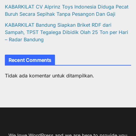
KABARKILAT CV Alprinz Toys Indonesia Diduga Pecat
Buruh Secara Sepihak Tanpa Pesangon Dan Gaji
KABARKILAT Bandung Siapkan Briket RDF dari
Sampah, TPST Tegalega Dibidik Olah 25 Ton per Hari
– Radar Bandung
Recent Comments
Tidak ada komentar untuk ditampilkan.
We love WordPress and we are here to provide you