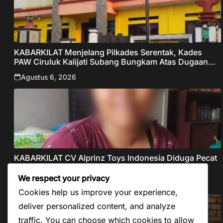
KABARKILAT Menjelang Pilkades Serentak, Kades
PAW Ciruluk Kalijati Subang Bungkam Atas Dugaan
Pungli dan Nepotisme Yang Disorot Warganet
Agustus 6, 2026
KABARKILAT CV Alprinz Toys Indonesia Diduga Pecat
Buruh Secara Sepihak Tanpa Pesangon Dan Gaji
We respect your privacy
Agustus 5, 2026
Cookies help us improve your experience,
deliver personalized content, and analyze
traffic. You can choose which cookies to allow